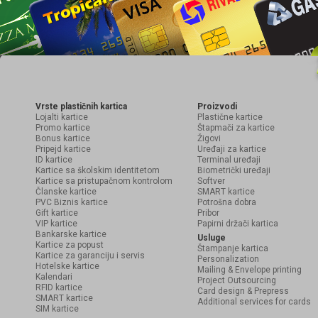
Vrste plastičnih kartica
Proizvodi
Lojalti kartice
Plastične kartice
Promo kartice
Štapmači za kartice
Bonus kartice
Žigovi
Pripejd kartice
Uređaji za kartice
ID kartice
Terminal uređaji
Kartice sa školskim identitetom
Biometrički uređaji
Kartice sa pristupačnom kontrolom
Softver
Članske kartice
SMART kartice
PVC Biznis kartice
Potrošna dobra
Gift kartice
Pribor
VIP kartice
Papirni držači kartica
Bankarske kartice
Usluge
Kartice za popust
Štampanje kartica
Kartice za garanciju i servis
Personalization
Hotelske kartice
Mailing & Envelope printing
Kalendari
Project Outsourcing
RFID kartice
Card design & Prepress
SMART kartice
Additional services for cards
SIM kartice