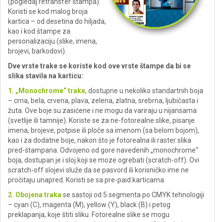
(pogledaj retransfer štampa).
Koristi se kod malog broja
kartica – od desetina do hiljada,
kao i kod štampe za
personalizaciju (slike, imena,
brojevi, barkodovi).
Dve vrste trake se koriste kod ove vrste štampe da bi se
slika stavila na karticu:
1. „Monochrome“ trake
, dostupne u nekoliko standartnih boja
– crna, bela, crvena, plava, zelena, zlatna, srebrna, ljubičasta i
žuta. Ove boje su zasićene i ne mogu da variraju u nijansama
(svetlije ili tamnije). Koriste se za ne-fotorealne slike, pisanje
imena, brojeve, potpise ili ploče sa imenom (sa belom bojom),
kao i za dodatne boje, nakon što je fotorealna ili raster slika
pred-štampana. Odvojeno od gore navedenih „monochrome“
boja, dostupan je i sloj koji se moze ogrebati (scratch-off). Ovi
scratch-off slojevi služe da se pasvord ili korisničko ime ne
pročitaju unapred. Koristi se sa pre-paid karticama.
2. Obojena traka
se sastoji od 5 segmenta po CMYK tehnologiji
– cyan (C), magenta (M), yellow (Y), black (B) i petog
preklapanja, koje štiti sliku. Fotorealne slike se mogu