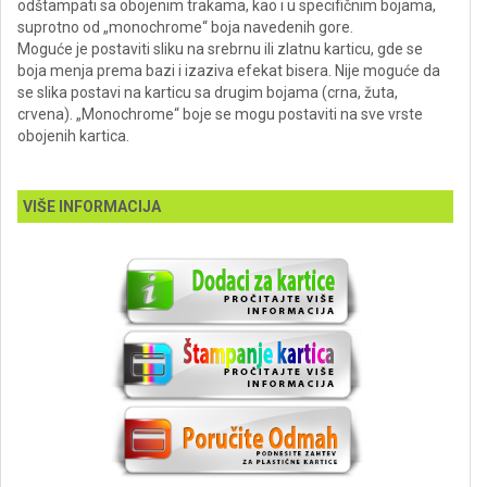
odštampati sa obojenim trakama, kao i u specifičnim bojama,
suprotno od „monochrome“ boja navedenih gore.
Moguće je postaviti sliku na srebrnu ili zlatnu karticu, gde se
boja menja prema bazi i izaziva efekat bisera. Nije moguće da
se slika postavi na karticu sa drugim bojama (crna, žuta,
crvena). „Monochrome“ boje se mogu postaviti na sve vrste
obojenih kartica.
VIŠE INFORMACIJA