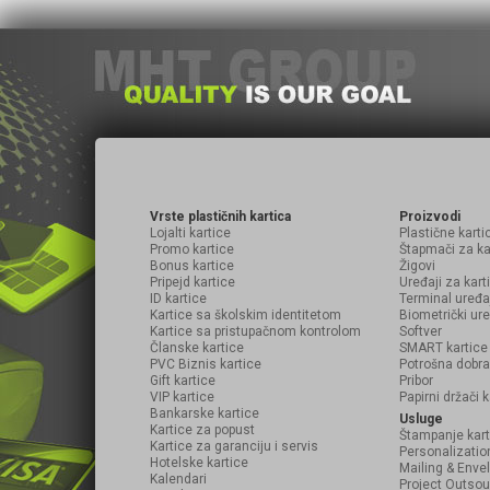
Vrste plastičnih kartica
Proizvodi
Lojalti kartice
Plastične karti
Promo kartice
Štapmači za ka
Bonus kartice
Žigovi
Pripejd kartice
Uređaji za kart
ID kartice
Terminal uređa
Kartice sa školskim identitetom
Biometrički ure
Kartice sa pristupačnom kontrolom
Softver
Članske kartice
SMART kartice
PVC Biznis kartice
Potrošna dobra
Gift kartice
Pribor
VIP kartice
Papirni držači k
Bankarske kartice
Usluge
Kartice za popust
Štampanje kart
Kartice za garanciju i servis
Personalizatio
Hotelske kartice
Mailing & Envel
Kalendari
Project Outsou