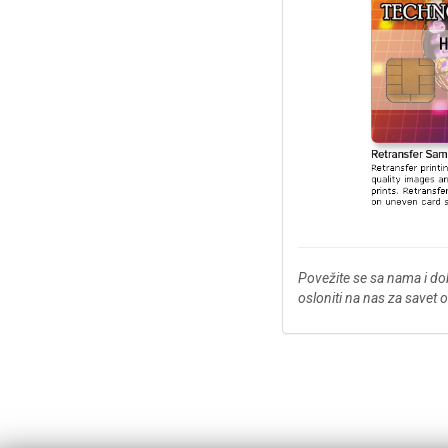
Povežite se sa nama i do
osloniti na nas za savet