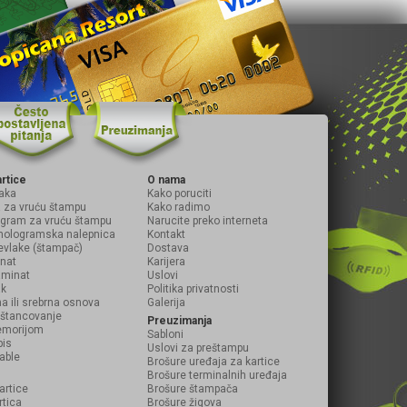
artice
O nama
aka
Kako poruciti
ja za vruću štampu
Kako radimo
logram za vruću štampu
Narucite preko interneta
hologramska nalepnica
Kontakt
evlake (štampač)
Dostava
inat
Karijera
laminat
Uslovi
ak
Politika privatnosti
na ili srebrna osnova
Galerija
i štancovanje
Preuzimanja
emorijom
Sabloni
pis
Uslovi za preštampu
table
Brošure uređaja za kartice
Brošure terminalnih uređaja
artice
Brošure štampača
rtica
Brošure žigova