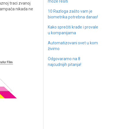
može rešiti
znoj traci zvanoj
 štampača nikada ne
10 Razloga zašto vam je
biometrika potrebna danas!
Kako sprečiti krađe i provale
u kompanijama
Automatizovani svet u kom
živimo
Odgovaramo na 8
najcudnijih pitanja!