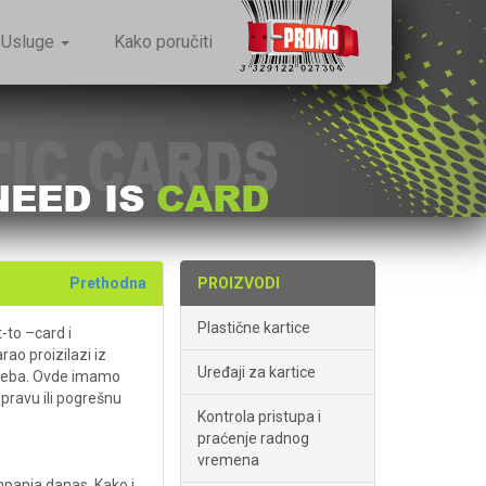
Usluge
Kako poručiti
Prethodna
PROIZVODI
Plastične kartice
-to –card i
ao proizilazi iz
Uređaji za kartice
 treba. Ovde imamo
 pravu ili pogrešnu
Kontrola pristupa i
praćenje radnog
vremena
mpanja danas. Kako i