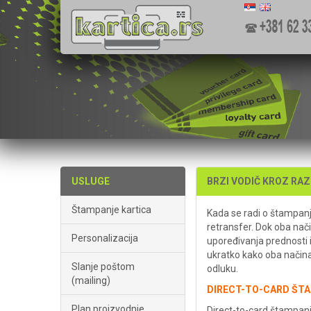
USLUGE
BRZI VODIČ KROZ RA
Štampanje kartica
Kada se radi o štampanju
retransfer. Dok oba nači
Personalizacija
upoređivanja prednosti 
ukratko kako oba načina 
Slanje poštom
odluku.
(mailing)
DIRECT-TO-CARD ŠT
Plan proizvodnje
Direct-to-card štampanj