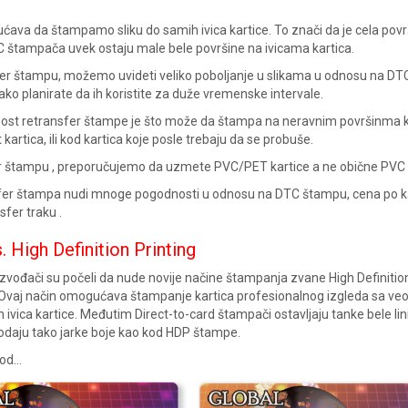
va da štampamo sliku do samih ivica kartice. To znači da je cela povr
C štampača uvek ostaju male bele površine na ivicama kartica.
fer štampu, možemo uvideti veliko poboljanje u slikama u odnosu na DT
 ako planirate da ih koristite za duže vremenske intervale.
nost retransfer štampe je što može da štampa na neravnim površinma ka
 kartica, ili kod kartica koje posle trebaju da se probuše.
er štampu , preporučujemo da uzmete PVC/PET kartice a ne obične PVC k
fer štampa nudi mnoge pogodnosti u odnosu na DTC štampu, cena po kart
fer traku .
. High Definition Printing
zvođači su počeli da nude novije načine štampanja zvane High Definitio
. Ovaj način omogućava štampanje kartica profesionalnog izgleda sa v
 ivica kartice. Međutim Direct-to-card štampači ostavljaju tanke bele lin
e odaju tako jarke boje kao kod HDP štampe.
d...