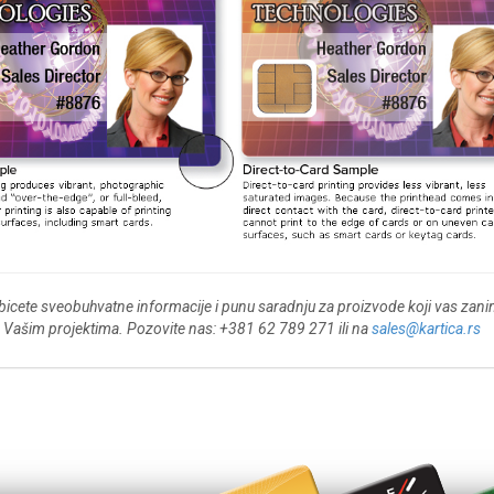
bicete sveobuhvatne informacije i punu saradnju za proizvode koji vas zan
 o Vašim projektima. Pozovite nas: +381 62 789 271 ili na
sales@kartica.rs