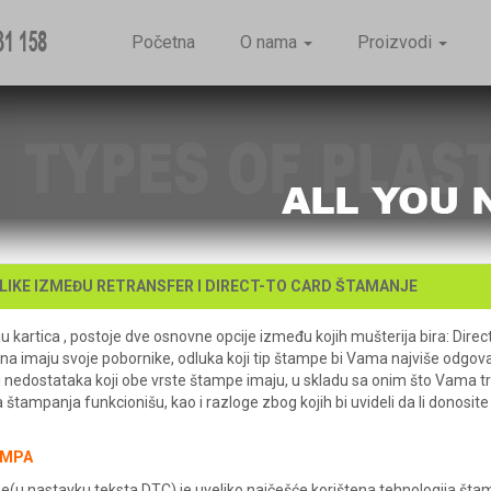
Početna
O nama
Proizvodi
ZLIKE IZMEĐU RETRANSFER I DIRECT-TO CARD ŠTAMANJE
 kartica , postoje dve osnovne opcije između kojih mušterija bira: Direct
na imaju svoje pobornike, odluka koji tip štampe bi Vama najviše odgovar
i nedostataka koji obe vrste štampe imaju, u skladu sa onim što Vama
štampanja funkcionišu, kao i razloge zbog kojih bi uvideli da li donosite
AMPA
e(u nastavku teksta DTC) je uveliko najčešće korištena tehnologija šta