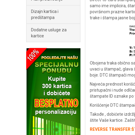
samo ime implicira, šta
Dizajn kartica i
površinom prazne kartic
predštampa
trake i štampa jasne boje
Dodatne usluge za
kartice
Obojena traka obično sa
uvaci u štampač, glava š
boje. DTC štampači mogu
Najveća prednost korišć
pristupačni i nude odlč
štampate ID oznake po 
Korišćenje DTC štampača 
Takođe , dobićete izdržl
štite Vaše kartice. Zašti
REVERSE TRANSFER 