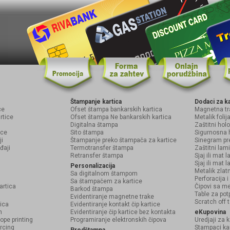
Štampanje kartica
Dodaci za k
ce
Ofset štampa bankarskih kartica
Magnetna tr
rtice
Ofset štampa Ne bankarskih kartica
Metalik foli
Digitalna štampa
Zaštitni ho
ice
Sito štampa
Sigurnosna 
ji
Štampanje preko štampača za kartice
Sinegram pr
đaji
Termotransfer štampa
Zaštitni lam
Retransfer štampa
Sjaj ili mat 
Sjaj ili mat l
Personalizacija
Metalik zlat
Sa digitalnom štampom
Perforacija 
Sa štampačem za kartice
artica
Čipovi sa m
Barkod štampa
Table za pot
Evidentiranje magnetne trake
Scratch off 
ica
Evidentiranje kontakt čip kartice
n
Evidentiranje čip kartice bez kontakta
eKupovina
ope printing
Programiranje elektronskih čipova
Uredjaji za k
rcing
Stampaci ka