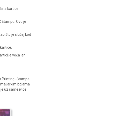
šina kartice
C štampu. Ovo je
o što je slučaj kod
artice.
ici je veća jer
n Printing- Štampa
eoma jarkim bojama
ije uz same ivice