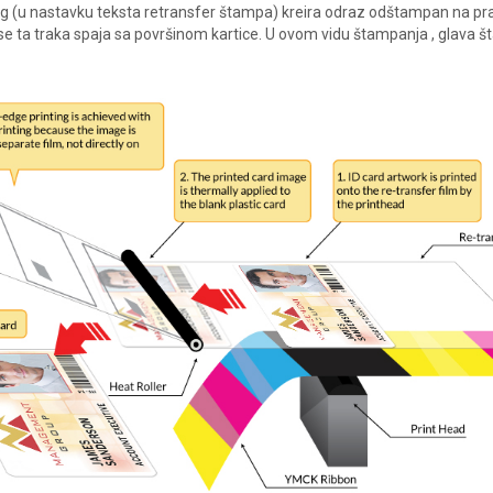
ng (u nastavku teksta retransfer štampa) kreira odraz odštampan na pra
 se ta traka spaja sa površinom kartice. U ovom vidu štampanja , glava