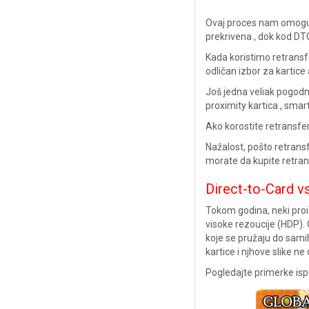
Ovaj proces nam omoguća
prekrivena , dok kod DT
Kada koristimo retrans
odličan izbor za kartice
Još jedna veliak pogod
proximity kartica , smart
Ako korostite retransf
Nažalost, pošto retrans
morate da kupite retrans
Direct-to-Card vs
Tokom godina, neki proi
visoke rezoucije (HDP)
koje se pružaju do samih
kartice i njhove slike n
Pogledajte primerke ispo