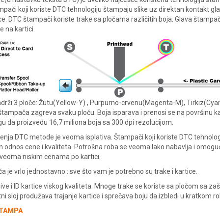
mpači koji koriste DTC tehnologiju štampaju slike uz direktan kontakt g
e. DTC štampači koriste trake sa pločama različitih boja. Glava štamp
 na kartici.
drži 3 ploče: Žutu(Yellow-Y) , Purpurno-crvenu(Magenta-M), Tirkiz(Cyan
tampača zagreva svaku ploču. Boja isparava i prenosi se na površinu kar
 da proizvedu 16,7 miliona boja sa 300 dpi rezolucijom.
enja DTC metode je veoma isplativa. Štampači koji koriste DTC tehnolo
an odnos cene i kvaliteta. Potrošna roba se veoma lako nabavlja i omo
veoma niskim cenama po kartici.
je vrlo jednostavno : sve što vam je potrebno su trake i kartice.
jive i ID kartice viskog kvaliteta. Mnoge trake se koriste sa pločom sa z
tni sloj produžava trajanje kartice i sprečava boju da izbledi u kratkom ro
ŠTAMPA