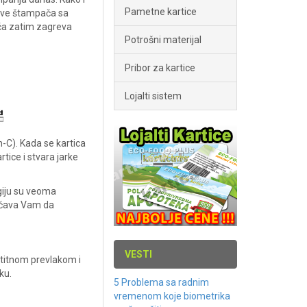
Pametne kartice
lave štampača sa
ača zatim zagreva
Potrošni materijal
Pribor za kartice
Lojalti sistem
-C). Kada se kartica
tice i stvara jarke
giju su veoma
gućava Vam da
VESTI
aštitnom prevlakom i
ku.
5 Problema sa radnim
vremenom koje biometrika