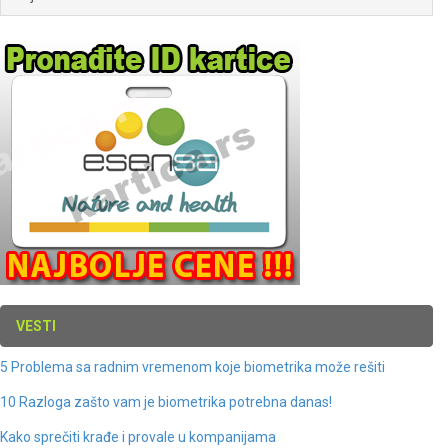
VESTI
5 Problema sa radnim vremenom koje biometrika može rešiti
10 Razloga zašto vam je biometrika potrebna danas!
Kako sprečiti krađe i provale u kompanijama