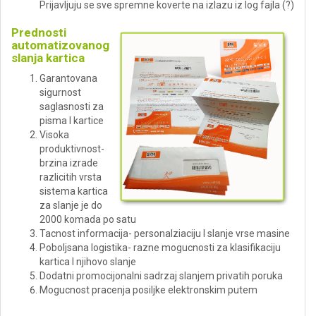
Prijavljuju se sve spremne koverte na izlazu iz log fajla (?)
Prednosti
automatizovanog
slanja kartica
Garantovana
sigurnost
saglasnosti za
pisma I kartice
Visoka
produktivnost-
brzina izrade
razlicitih vrsta
sistema kartica
za slanje je do
2000 komada po satu
Tacnost informacija- personalziaciju I slanje vrse masine
Poboljsana logistika- razne mogucnosti za klasifikaciju
kartica I njihovo slanje
Dodatni promocijonalni sadrzaj slanjem privatih poruka
Mogucnost pracenja posiljke elektronskim putem