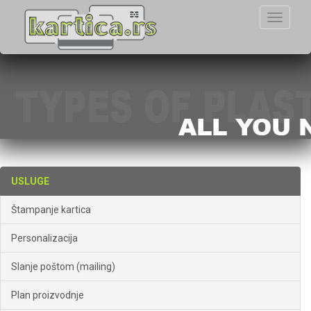
Toggle
navigati
USLUGE
Štampanje kartica
Personalizacija
Slanje poštom (mailing)
Plan proizvodnje