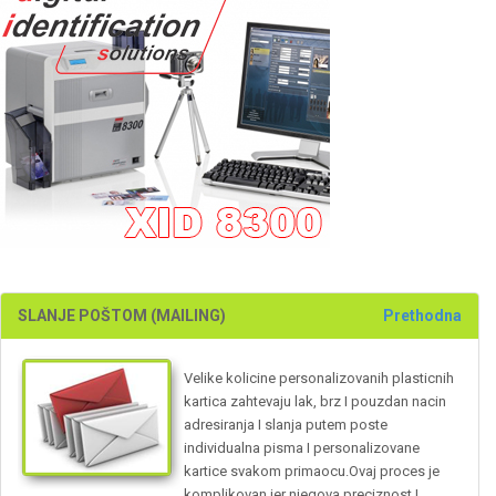
SLANJE POŠTOM (MAILING)
Prethodna
Velike kolicine personalizovanih plasticnih
kartica zahtevaju lak, brz I pouzdan nacin
adresiranja I slanja putem poste
individualna pisma I personalizovane
kartice svakom primaocu.Ovaj proces je
komplikovan jer njegova preciznost I