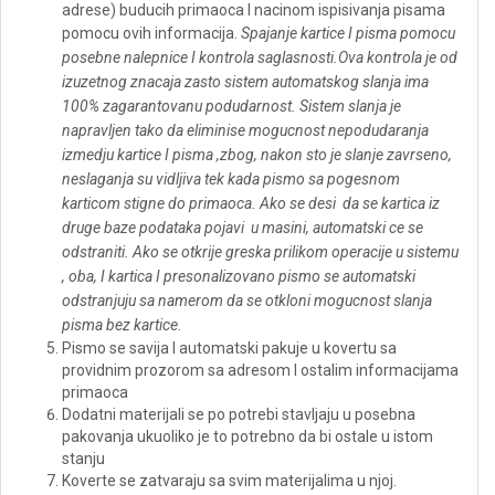
adrese) buducih primaoca I nacinom ispisivanja pisama
pomocu ovih informacija.
Spajanje kartice I pisma pomocu
posebne nalepnice I kontrola saglasnosti.Ova kontrola je od
izuzetnog znacaja zasto sistem automatskog slanja ima
100% zagarantovanu podudarnost. Sistem slanja je
napravljen tako da eliminise mogucnost nepodudaranja
izmedju kartice I pisma ,zbog, nakon sto je slanje zavrseno,
neslaganja su vidljiva tek kada pismo sa pogesnom
karticom stigne do primaoca. Ako se desi da se kartica iz
druge baze podataka pojavi u masini, automatski ce se
odstraniti. Ako se otkrije greska prilikom operacije u sistemu
, oba, I kartica I presonalizovano pismo se automatski
odstranjuju sa namerom da se otkloni mogucnost slanja
pisma bez kartice.
Pismo se savija I automatski pakuje u kovertu sa
providnim prozorom sa adresom I ostalim informacijama
primaoca
Dodatni materijali se po potrebi stavljaju u posebna
pakovanja ukuoliko je to potrebno da bi ostale u istom
stanju
Koverte se zatvaraju sa svim materijalima u njoj.