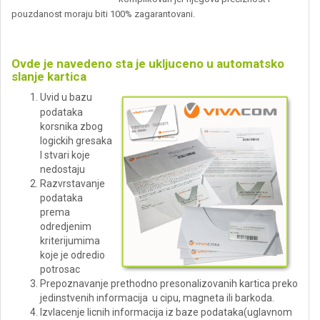
pouzdanost moraju biti 100% zagarantovani.
Ovde je navedeno sta je ukljuceno u automatsko
slanje kartica
Uvid u bazu
podataka
korsnika zbog
logickih gresaka
I stvari koje
nedostaju
Razvrstavanje
podataka
prema
odredjenim
kriterijumima
koje je odredio
potrosac
Prepoznavanje prethodno presonalizovanih kartica preko
jedinstvenih informacija u cipu, magneta ili barkoda.
Izvlacenje licnih informacija iz baze podataka(uglavnom