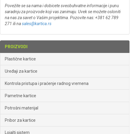
Povežite se sa nama i dobicete sveobuhvatne informacije i punu
saradnju za proizvode koji vas zanimaju. Uvek se možete osloniti
na nas za savet o Vašim projektima. Pozovite nas: +381 62 789
271 ili na
sales@kartica.rs
PROIZVODI
Plastične kartice
Uređaji za kartice
Kontrola pristupa i praćenje radnog vremena
Pametne kartice
Potrošni materijal
Pribor za kartice
Lojalti sistem