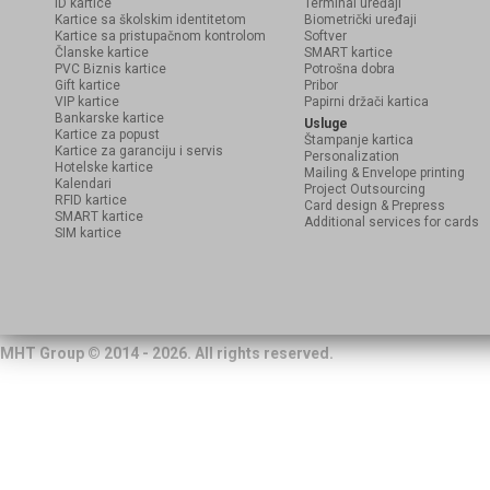
ID kartice
Terminal uređaji
Kartice sa školskim identitetom
Biometrički uređaji
Kartice sa pristupačnom kontrolom
Softver
Članske kartice
SMART kartice
PVC Biznis kartice
Potrošna dobra
Gift kartice
Pribor
VIP kartice
Papirni držači kartica
Bankarske kartice
Usluge
Kartice za popust
Štampanje kartica
Kartice za garanciju i servis
Personalization
Hotelske kartice
Mailing & Envelope printing
Kalendari
Project Outsourcing
RFID kartice
Card design & Prepress
SMART kartice
Additional services for cards
SIM kartice
MHT Group © 2014 - 2026. All rights reserved.