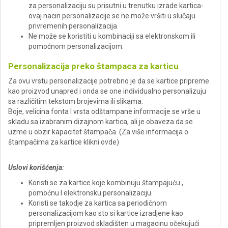
za personalizaciju su prisutni u trenutku izrade kartica-
ovaj nacin personalizacije se ne može vršiti u slučaju
privremenih personalizacija.
Ne može se koristiti u kombinaciji sa elektronskom ili
pomoćnom personalizacijom.
Personalizacija preko štampaca za karticu
Za ovu vrstu personalizacije potrebno je da se kartice pripreme
kao proizvod unapred i onda se one individualno personalizuju
sa različitim tekstom brojevima ili slikama.
Boje, velicina fonta I vrsta odštampane informacije se vrše u
skladu sa izabranim dizajnom kartica, ali je obaveza da se
uzme u obzir kapacitet štampača. (Za više informacija o
štampačima za kartice klikni ovde)
Uslovi korišćenja:
Koristi se za kartice koje kombinuju štampajuću ,
pomoćnu I elektronsku personalizaciju.
Koristi se takodje za kartica sa periodičnom
personalizacijom kao sto si kartice izradjene kao
pripremljen proizvod skladišten u magacinu očekujući