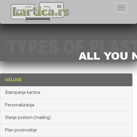
Toggle
navigati
USLUGE
Štampanje kartica
Personalizacija
Slanje poštom (mailing)
Plan proizvodnje