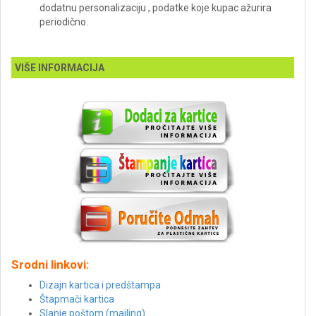
dodatnu personalizaciju , podatke koje kupac ažurira
periodično.
VIŠE INFORMACIJA
Srodni linkovi:
Dizajn kartica i predštampa
Štapmači kartica
Slanje poštom (mailing)