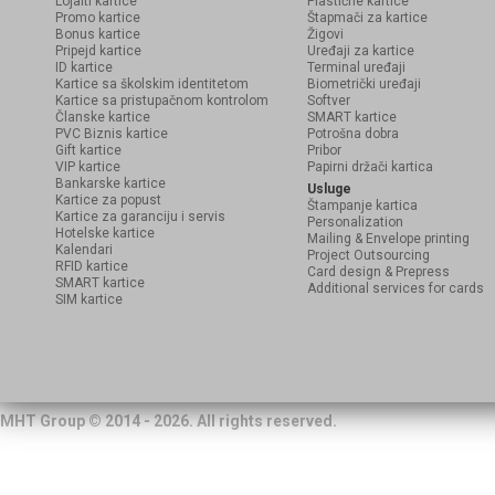
Lojalti kartice
Plastične kartice
Promo kartice
Štapmači za kartice
Bonus kartice
Žigovi
Pripejd kartice
Uređaji za kartice
ID kartice
Terminal uređaji
Kartice sa školskim identitetom
Biometrički uređaji
Kartice sa pristupačnom kontrolom
Softver
Članske kartice
SMART kartice
PVC Biznis kartice
Potrošna dobra
Gift kartice
Pribor
VIP kartice
Papirni držači kartica
Bankarske kartice
Usluge
Kartice za popust
Štampanje kartica
Kartice za garanciju i servis
Personalization
Hotelske kartice
Mailing & Envelope printing
Kalendari
Project Outsourcing
RFID kartice
Card design & Prepress
SMART kartice
Additional services for cards
SIM kartice
MHT Group © 2014 - 2026. All rights reserved.