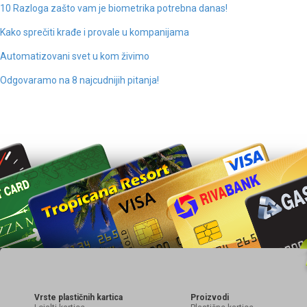
10 Razloga zašto vam je biometrika potrebna danas!
Kako sprečiti krađe i provale u kompanijama
Automatizovani svet u kom živimo
Odgovaramo na 8 najcudnijih pitanja!
Vrste plastičnih kartica
Proizvodi