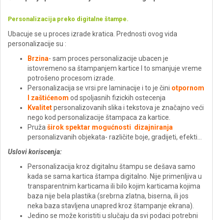
Personalizacija preko digitalne štampe.
Ubacuje se u proces izrade kratica. Prednosti ovog vida
personalizacije su :
Brzina
- sam proces personalizacije ubacen je
istovremeno sa štampanjem kartice I to smanjuje vreme
potrošeno procesom izrade.
Personalizacija se vrsi pre laminacije i to je čini
otpornom
I zaštićenom
od spoljasnih fizickih ostecenja
Kvalitet
personalizovanih slika i tekstova je značajno veći
nego kod personalizacije štampaca za kartice.
Pruža
širok spektar mogućnosti dizajniranja
personalizvanih objekata- različite boje, gradijeti, efekti…
Uslovi koriscenja:
Personalizacija kroz digitalnu štampu se dešava samo
kada se sama kartica štampa digitalno. Nije primenljiva u
transparentnim karticama ili bilo kojim karticama kojima
baza nije bela plastika (srebrna zlatna, biserna, ili jos
neka baza stavljena unapred kroz štampanje ekrana).
Jedino se može koristiti u slučaju da svi podaci potrebni