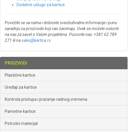
Dodatne usluge za kartice
Povežite se sa nama i dobicete sveobuhvatne informacije i punu
saradnju za proizvode koji vas zanimaju. Uvek se možete osloniti
na nas za savet o Vašim projektima. Pozovite nas: +381 62 789
271 ili na
sales@kartica.rs
PROIZVODI
Plastične kartice
Uređaji za kartice
Kontrola pristupa i praćenje radnog vremena
Pametne kartice
Potrošni materijal