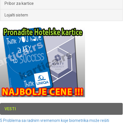
Pribor za kartice
Lojalti sistem
VESTI
5 Problema sa radnim vremenom koje biometrika može rešiti