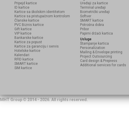
Pripejd kartice
Uređaji za kartice
ID kartice
Terminal uređaji
Kartice sa školskim identitetom
Biometrički uređaji
Kartice sa pristupačnom kontrolom
Softver
Članske kartice
SMART kartice
PVC Biznis kartice
Potrošna dobra
Gift kartice
Pribor
VIP kartice
Papirni držači kartica
Bankarske kartice
Usluge
Kartice za popust
Štampanje kartica
Kartice za garanciju i servis
Personalization
Hotelske kartice
Mailing & Envelope printing
Kalendari
Project Outsourcing
RFID kartice
Card design & Prepress
SMART kartice
Additional services for cards
SIM kartice
MHT Group © 2014 - 2026. All rights reserved.