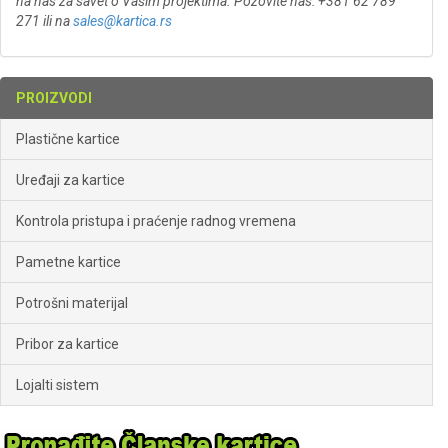
na nas za savet o Vašim projektima. Pozovite nas: +381 62 789
271 ili na
sales@kartica.rs
PROIZVODI
Plastične kartice
Uređaji za kartice
Kontrola pristupa i praćenje radnog vremena
Pametne kartice
Potrošni materijal
Pribor za kartice
Lojalti sistem