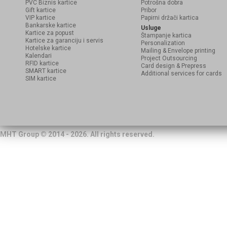
PVC Biznis kartice
Potrošna dobra
Gift kartice
Pribor
VIP kartice
Papirni držači kartica
Bankarske kartice
Usluge
Kartice za popust
Štampanje kartica
Kartice za garanciju i servis
Personalization
Hotelske kartice
Mailing & Envelope printing
Kalendari
Project Outsourcing
RFID kartice
Card design & Prepress
SMART kartice
Additional services for cards
SIM kartice
MHT Group © 2014 - 2026. All rights reserved.