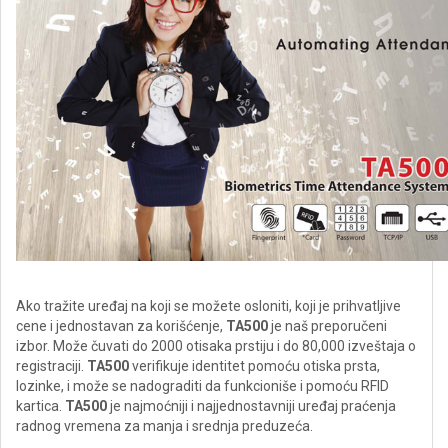
Ako tražite uređaj na koji se možete osloniti, koji je prihvatljive
cene i jednostavan za korišćenje,
TA500
je naš preporučeni
izbor. Može čuvati do 2000 otisaka prstiju i do 80,000 izveštaja o
registraciji.
TA500
verifikuje identitet pomoću otiska prsta,
lozinke, i može se nadograditi da funkcioniše i pomoću RFID
kartica.
TA500
je najmoćniji i najjednostavniji uređaj praćenja
radnog vremena za manja i srednja preduzeća.