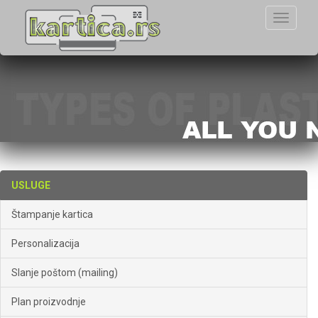
Toggle
navigati
USLUGE
Štampanje kartica
Personalizacija
Slanje poštom (mailing)
Plan proizvodnje