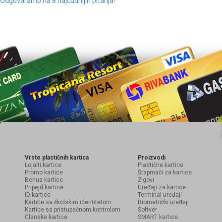
Odgovaramo na 8 najcudnijih pitanja!
Vrste plastičnih kartica
Proizvodi
Lojalti kartice
Plastične kartice
Promo kartice
Štapmači za kartice
Bonus kartice
Žigovi
Pripejd kartice
Uređaji za kartice
ID kartice
Terminal uređaji
Kartice sa školskim identitetom
Biometrički uređaji
Kartice sa pristupačnom kontrolom
Softver
Članske kartice
SMART kartice