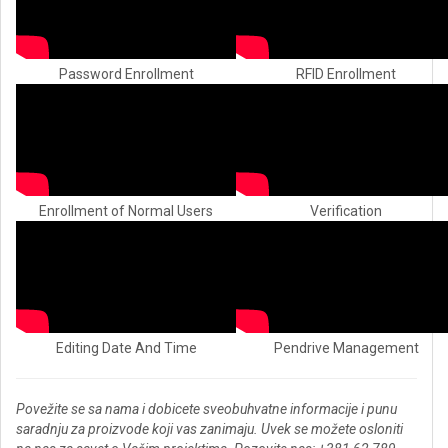
Password Enrollment
RFID Enrollment
Enrollment of Normal Users
Verification
Editing Date And Time
Pendrive Management
Povežite se sa nama i dobicete sveobuhvatne informacije i punu
saradnju za proizvode koji vas zanimaju. Uvek se možete osloniti