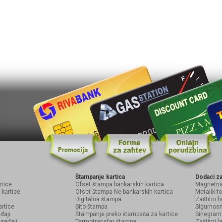
Štampanje kartica
Dodaci za
rtice
Ofset štampa bankarskih kartica
Magnetna
 kartice
Ofset štampa Ne bankarskih kartica
Metalik f
Digitalna štampa
Zaštitni 
artice
Sito štampa
Sigurnos
đaji
Štampanje preko štampača za kartice
Sinegram 
uređaji
Termotransfer štampa
Zaštitni 