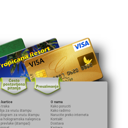
 kartice
O nama
 traka
Kako poruciti
olija za vruću štampu
Kako radimo
hologram za vruću štampu
Narucite preko interneta
na hologramska nalepnica
Kontakt
prevlake (štampač)
Dostava
laminat
Karijera