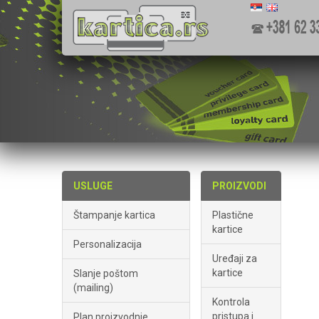
USLUGE
PROIZVODI
Štampanje kartica
Plastične
kartice
Personalizacija
Uređaji za
kartice
Slanje poštom
(mailing)
Kontrola
pristupa i
Plan proizvodnje