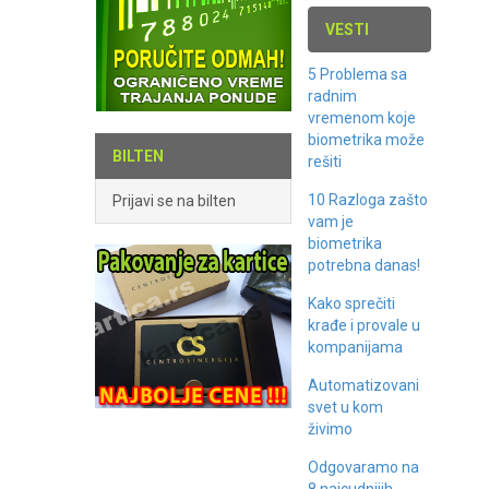
VESTI
5 Problema sa
radnim
vremenom koje
biometrika može
BILTEN
rešiti
10 Razloga zašto
Prijavi se na bilten
vam je
biometrika
potrebna danas!
Kako sprečiti
krađe i provale u
kompanijama
Automatizovani
svet u kom
živimo
Odgovaramo na
8 najcudnijih