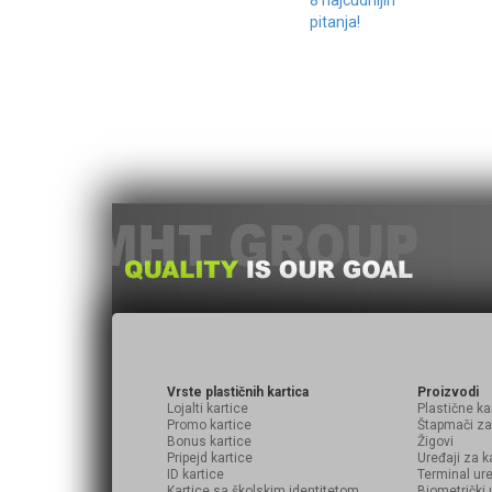
pitanja!
Vrste plastičnih kartica
Proizvodi
Lojalti kartice
Plastične ka
Promo kartice
Štapmači za
Bonus kartice
Žigovi
Pripejd kartice
Uređaji za k
ID kartice
Terminal ure
Kartice sa školskim identitetom
Biometrički 