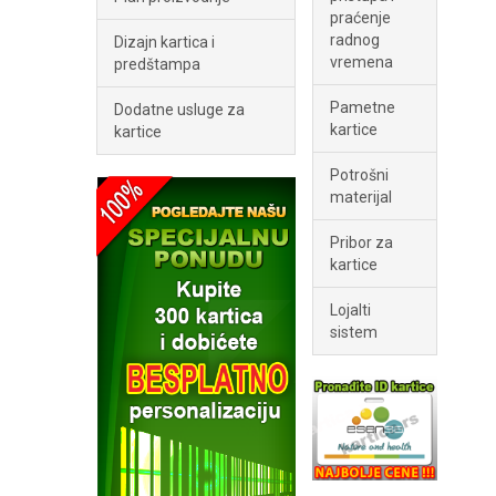
praćenje
radnog
Dizajn kartica i
vremena
predštampa
Pametne
Dodatne usluge za
kartice
kartice
Potrošni
materijal
Pribor za
kartice
Lojalti
sistem