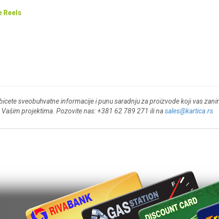
 Reels
bicete sveobuhvatne informacije i punu saradnju za proizvode koji vas zan
 o Vašim projektima. Pozovite nas: +381 62 789 271 ili na
sales@kartica.rs