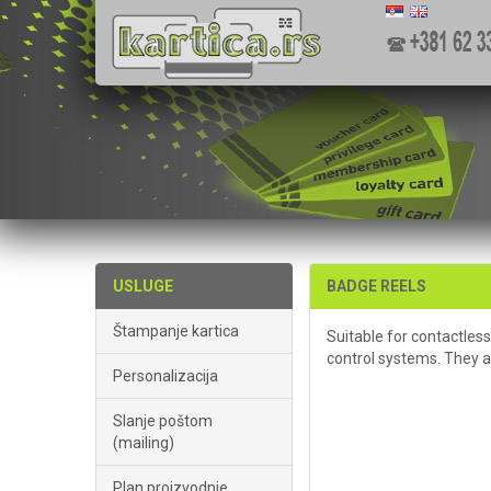
USLUGE
BADGE REELS
Štampanje kartica
Suitable for contactles
control systems. They ar
Personalizacija
Slanje poštom
(mailing)
Plan proizvodnje