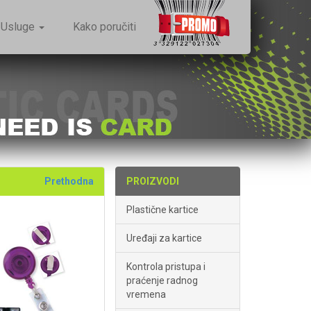
Usluge
Kako poručiti
Prethodna
PROIZVODI
Plastične kartice
Uređaji za kartice
Kontrola pristupa i
praćenje radnog
vremena