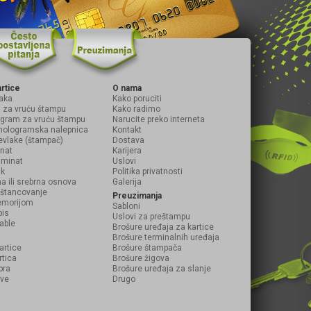
artice
O nama
aka
Kako poruciti
ja za vruću štampu
Kako radimo
logram za vruću štampu
Narucite preko interneta
hologramska nalepnica
Kontakt
evlake (štampač)
Dostava
inat
Karijera
laminat
Uslovi
ak
Politika privatnosti
na ili srebrna osnova
Galerija
i štancovanje
Preuzimanja
emorijom
Sabloni
pis
Uslovi za preštampu
table
Brošure uređaja za kartice
Brošure terminalnih uređaja
artice
Brošure štampača
rtica
Brošure žigova
bra
Brošure uređaja za slanje
ave
Drugo