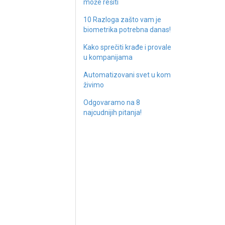
može rešiti
10 Razloga zašto vam je
biometrika potrebna danas!
Kako sprečiti krađe i provale
u kompanijama
Automatizovani svet u kom
živimo
Odgovaramo na 8
najcudnijih pitanja!