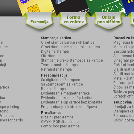
Štampanje kartica
Dodaci za k
ce
Ofset štampa bankarskih kartica
Magnetna tr
rtice
Ofset štampa Ne bankarskih kartica
Metalik foli
Digitalna štampa
Zaštitni ho
ice
Sito štampa
Sigurnosna 
ji
Štampanje preko štampača za kartice
Sinegram pr
đaji
Termotransfer štampa
Zaštitni lam
Retransfer štampa
Sjaj ili mat 
Sjaj ili mat l
Personalizacija
Metalik zlat
Sa digitalnom štampom
Perforacija 
Sa štampačem za kartice
artica
Čipovi sa m
Barkod štampa
Table za pot
Evidentiranje magnetne trake
Scratch off 
ica
Evidentiranje kontakt čip kartice
n
Evidentiranje čip kartice bez kontakta
eKupovina
ope printing
Programiranje elektronskih čipova
Uredjaji za k
rcing
Stampaci ka
Predštampa
Prepress
Potrosna do
Dizajn i predštampa
ices for cards
Uslovi dost
CMYK i RGB štampanje
Pomoć kod predštampe