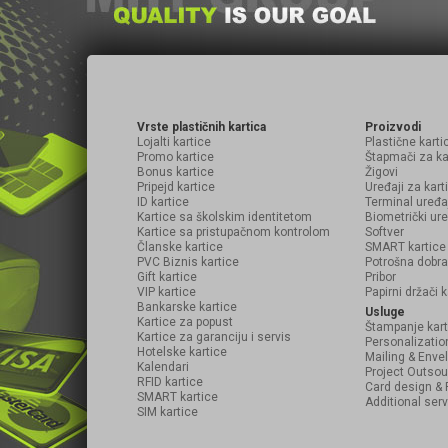
Vrste plastičnih kartica
Proizvodi
Lojalti kartice
Plastične karti
Promo kartice
Štapmači za ka
Bonus kartice
Žigovi
Pripejd kartice
Uređaji za kart
ID kartice
Terminal uređa
Kartice sa školskim identitetom
Biometrički ure
Kartice sa pristupačnom kontrolom
Softver
Članske kartice
SMART kartice
PVC Biznis kartice
Potrošna dobra
Gift kartice
Pribor
VIP kartice
Papirni držači k
Bankarske kartice
Usluge
Kartice za popust
Štampanje kart
Kartice za garanciju i servis
Personalizatio
Hotelske kartice
Mailing & Envel
Kalendari
Project Outsou
RFID kartice
Card design & 
SMART kartice
Additional serv
SIM kartice