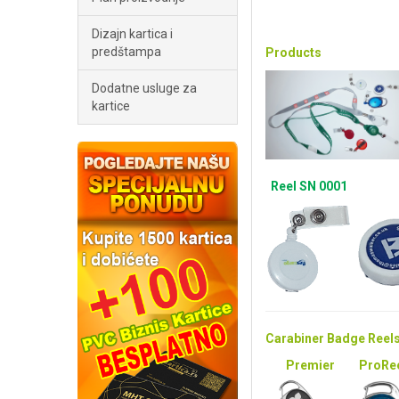
Dizajn kartica i
predštampa
Products
Dodatne usluge za
kartice
Reel SN 0001
Carabiner Badge Reel
Premier
ProRe